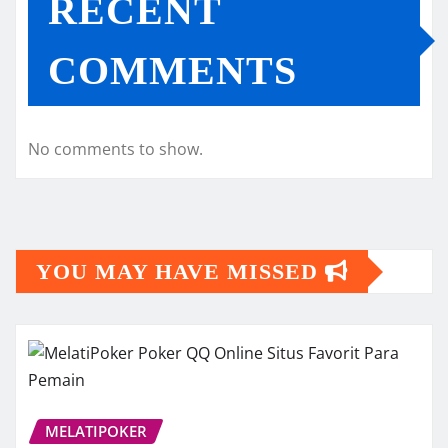
RECENT
COMMENTS
No comments to show.
YOU MAY HAVE MISSED
MELATIPOKER