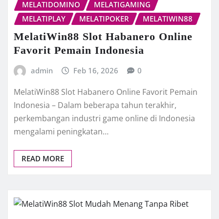
MELATIDOMINO
MELATIGAMING
MELATIPLAY
MELATIPOKER
MELATIWIN88
MelatiWin88 Slot Habanero Online
Favorit Pemain Indonesia
admin
Feb 16, 2026
0
MelatiWin88 Slot Habanero Online Favorit Pemain
Indonesia – Dalam beberapa tahun terakhir,
perkembangan industri game online di Indonesia
mengalami peningkatan…
READ MORE