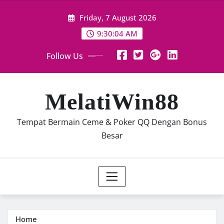
Skip
Friday, 7 August 2026
to
content
9:30:05 AM
Follow Us
MelatiWin88
Tempat Bermain Ceme & Poker QQ Dengan Bonus
Besar
Home