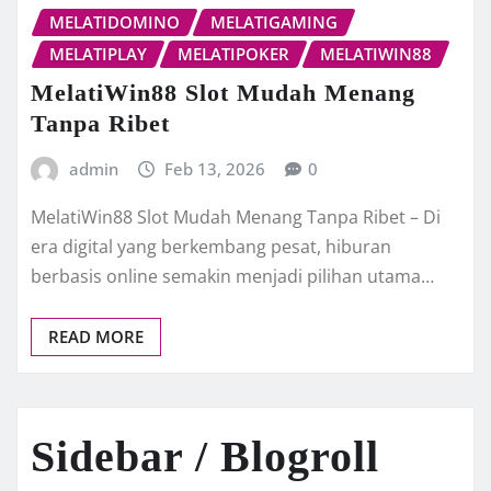
MELATIDOMINO
MELATIGAMING
MELATIPLAY
MELATIPOKER
MELATIWIN88
MelatiWin88 Slot Mudah Menang
Tanpa Ribet
admin
Feb 13, 2026
0
MelatiWin88 Slot Mudah Menang Tanpa Ribet – Di
era digital yang berkembang pesat, hiburan
berbasis online semakin menjadi pilihan utama…
READ MORE
Sidebar / Blogroll