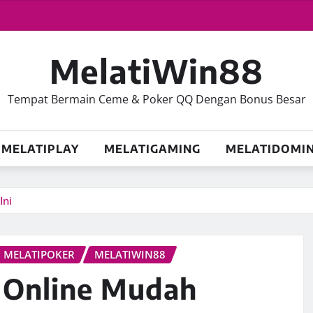
MelatiWin88
Tempat Bermain Ceme & Poker QQ Dengan Bonus Besar
MELATIPLAY
MELATIGAMING
MELATIDOMI
Ini
MELATIPOKER
MELATIWIN88
I Online Mudah