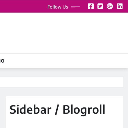
Follow Us
NO
Sidebar / Blogroll