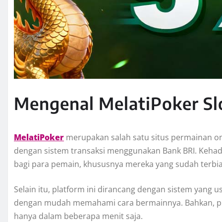
Mengenal MelatiPoker Sl
MelatiPoker
merupakan salah satu situs permainan on
dengan sistem transaksi menggunakan Bank BRI. Keh
bagi para pemain, khususnya mereka yang sudah terbi
Selain itu, platform ini dirancang dengan sistem yang 
dengan mudah memahami cara bermainnya. Bahkan, pro
hanya dalam beberapa menit saja.