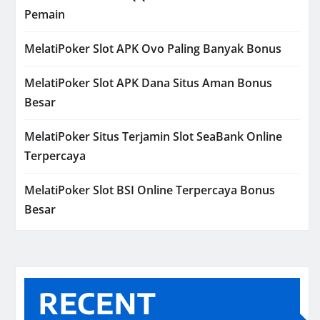
Pemain
MelatiPoker Slot APK Ovo Paling Banyak Bonus
MelatiPoker Slot APK Dana Situs Aman Bonus
Besar
MelatiPoker Situs Terjamin Slot SeaBank Online
Terpercaya
MelatiPoker Slot BSI Online Terpercaya Bonus
Besar
RECENT