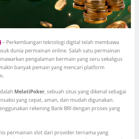
i
– Perkembangan teknologi digital telah membawa
suk dunia permainan online. Salah satu permainan
enawarkan pengalaman bermain yang seru sekaligus
emakin banyak pemain yang mencari platform
n.
adalah
MelatiPoker
, sebuah situs yang dikenal sebagai
nsaksi yang cepat, aman, dan mudah digunakan.
menggunakan rekening Bank BRI dengan proses yang
jenis permainan slot dari provider ternama yang