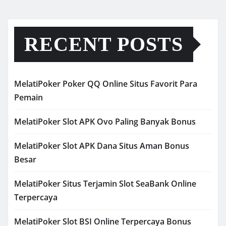
RECENT POSTS
MelatiPoker Poker QQ Online Situs Favorit Para
Pemain
MelatiPoker Slot APK Ovo Paling Banyak Bonus
MelatiPoker Slot APK Dana Situs Aman Bonus
Besar
MelatiPoker Situs Terjamin Slot SeaBank Online
Terpercaya
MelatiPoker Slot BSI Online Terpercaya Bonus