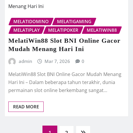
MELATIDOMINO
MELATIGAMING
MELATIPLAY
MELATIPOKER
MELATIWIN88
MelatiWin88 Slot BNI Online Gacor
Mudah Menang Hari Ini
admin
Mar 7, 2026
0
MelatiWin88 Slot BNI Online Gacor Mudah Menang
Hari Ini – Dalam beberapa tahun terakhir, dunia
permainan slot online berkembang sangat…
READ MORE
1
2