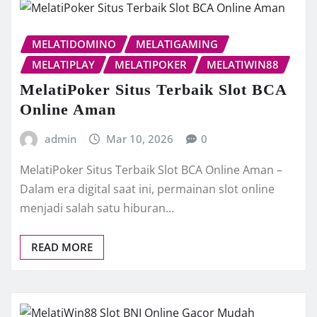
MELATIDOMINO
MELATIGAMING
MELATIPLAY
MELATIPOKER
MELATIWIN88
MelatiPoker Situs Terbaik Slot BCA
Online Aman
admin
Mar 10, 2026
0
MelatiPoker Situs Terbaik Slot BCA Online Aman –
Dalam era digital saat ini, permainan slot online
menjadi salah satu hiburan…
READ MORE