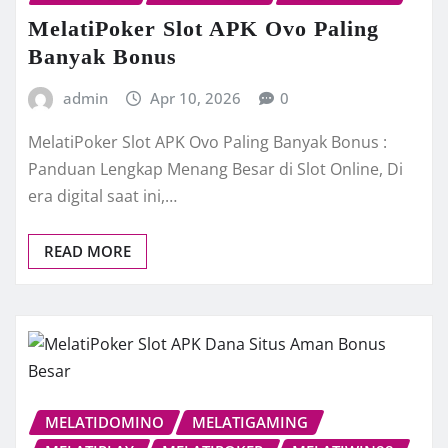
MelatiPoker Slot APK Ovo Paling
Banyak Bonus
admin
Apr 10, 2026
0
MelatiPoker Slot APK Ovo Paling Banyak Bonus :
Panduan Lengkap Menang Besar di Slot Online, Di
era digital saat ini,…
READ MORE
MELATIDOMINO
MELATIGAMING