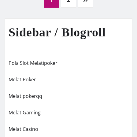
Posts
pagination
Sidebar / Blogroll
Pola Slot Melatipoker
MelatiPoker
Melatipokerqq
MelatiGaming
MelatiCasino