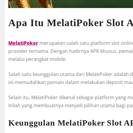
Apa Itu MelatiPoker Slot
MelatiPoker
merupakan salah satu platform slot onlin
provider ternama. Dengan hadirnya APK khusus, pema
melalui perangkat mobile.
Salah satu keunggulan utama dari MelatiPoker adal
ini memudahkan pemain dalam melakukan deposit maup
Selain itu, MelatiPoker dikenal sebagai platform yang 
Inilah yang membuatnya menjadi pilihan utama bagi par
Keunggulan MelatiPoker Slot 