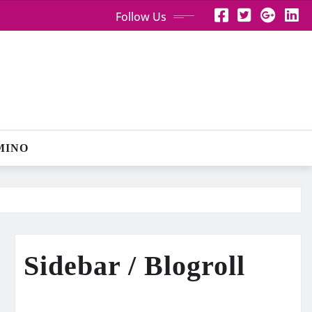
Follow Us
MINO
Sidebar / Blogroll