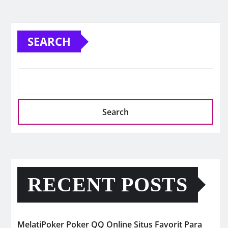
SEARCH
Search
RECENT POSTS
MelatiPoker Poker QQ Online Situs Favorit Para