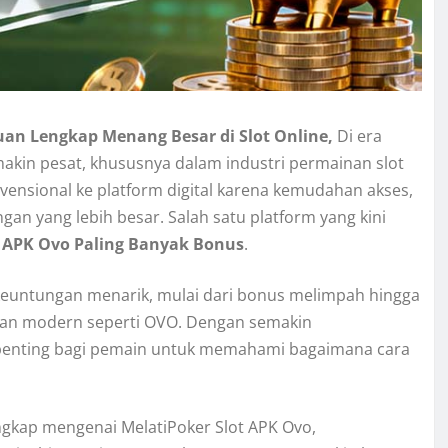
uan Lengkap Menang Besar di Slot Online,
Di era
makin pesat, khususnya dalam industri permainan slot
vensional ke platform digital karena kemudahan akses,
an yang lebih besar. Salah satu platform yang kini
t APK Ovo Paling Banyak Bonus
.
 keuntungan menarik, mulai dari bonus melimpah hingga
n modern seperti OVO. Dengan semakin
 penting bagi pemain untuk memahami bagaimana cara
ngkap mengenai MelatiPoker Slot APK Ovo,