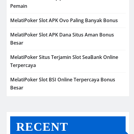
Pemain
MelatiPoker Slot APK Ovo Paling Banyak Bonus
MelatiPoker Slot APK Dana Situs Aman Bonus
Besar
MelatiPoker Situs Terjamin Slot SeaBank Online
Terpercaya
MelatiPoker Slot BSI Online Terpercaya Bonus
Besar
RECENT