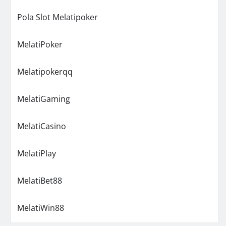
Pola Slot Melatipoker
MelatiPoker
Melatipokerqq
MelatiGaming
MelatiCasino
MelatiPlay
MelatiBet88
MelatiWin88