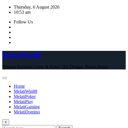
Skip
Thursday, 6 August 2026
to
10:53 am
content
Follow Us
MelatiWin88
Tempat Bermain Ceme & Poker QQ Dengan Bonus Besar
Home
MelatiWin88
MelatiPoker
MelatiPlay
MelatiGaming
MelatiDomino
×