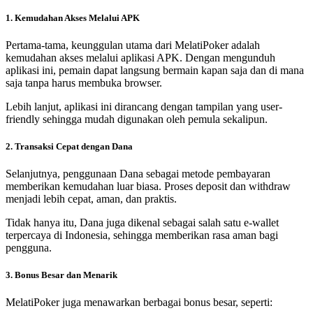
1. Kemudahan Akses Melalui APK
Pertama-tama, keunggulan utama dari MelatiPoker adalah
kemudahan akses melalui aplikasi APK. Dengan mengunduh
aplikasi ini, pemain dapat langsung bermain kapan saja dan di mana
saja tanpa harus membuka browser.
Lebih lanjut, aplikasi ini dirancang dengan tampilan yang user-
friendly sehingga mudah digunakan oleh pemula sekalipun.
2. Transaksi Cepat dengan Dana
Selanjutnya, penggunaan Dana sebagai metode pembayaran
memberikan kemudahan luar biasa. Proses deposit dan withdraw
menjadi lebih cepat, aman, dan praktis.
Tidak hanya itu, Dana juga dikenal sebagai salah satu e-wallet
terpercaya di Indonesia, sehingga memberikan rasa aman bagi
pengguna.
3. Bonus Besar dan Menarik
MelatiPoker juga menawarkan berbagai bonus besar, seperti: