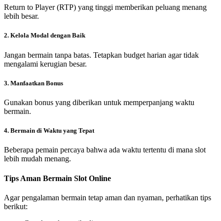
Return to Player (RTP) yang tinggi memberikan peluang menang
lebih besar.
2. Kelola Modal dengan Baik
Jangan bermain tanpa batas. Tetapkan budget harian agar tidak
mengalami kerugian besar.
3. Manfaatkan Bonus
Gunakan bonus yang diberikan untuk memperpanjang waktu
bermain.
4. Bermain di Waktu yang Tepat
Beberapa pemain percaya bahwa ada waktu tertentu di mana slot
lebih mudah menang.
Tips Aman Bermain Slot Online
Agar pengalaman bermain tetap aman dan nyaman, perhatikan tips
berikut: