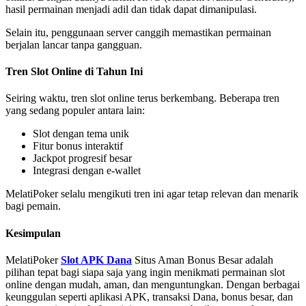
hasil permainan menjadi adil dan tidak dapat dimanipulasi.
Selain itu, penggunaan server canggih memastikan permainan
berjalan lancar tanpa gangguan.
Tren Slot Online di Tahun Ini
Seiring waktu, tren slot online terus berkembang. Beberapa tren
yang sedang populer antara lain:
Slot dengan tema unik
Fitur bonus interaktif
Jackpot progresif besar
Integrasi dengan e-wallet
MelatiPoker selalu mengikuti tren ini agar tetap relevan dan menarik
bagi pemain.
Kesimpulan
MelatiPoker
Slot APK Dana
Situs Aman Bonus Besar adalah
pilihan tepat bagi siapa saja yang ingin menikmati permainan slot
online dengan mudah, aman, dan menguntungkan. Dengan berbagai
keunggulan seperti aplikasi APK, transaksi Dana, bonus besar, dan