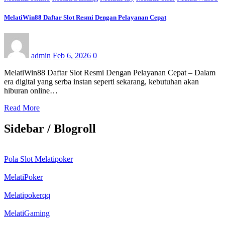
MelatiWin88 Daftar Slot Resmi Dengan Pelayanan Cepat
admin
Feb 6, 2026
0
MelatiWin88 Daftar Slot Resmi Dengan Pelayanan Cepat – Dalam
era digital yang serba instan seperti sekarang, kebutuhan akan
hiburan online…
Read More
Sidebar / Blogroll
Pola Slot Melatipoker
MelatiPoker
Melatipokerqq
MelatiGaming