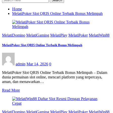
Search
Home
MelatiPoker Slot QRIS Online Terbaik Bonus Melimpah
MelatiDomino
MelatiGaming
MelatiPlay
MelatiPoker
MelatiWin88
MelatiPoker Slot QRIS Online Terbaik Bonus Melimpah
admin
Mar 14, 2026
0
MelatiPoker Slot QRIS Online Terbaik Bonus Melimpah – Dalam
dunia permainan slot online, mencari platform yang terpercaya,
aman, dan menawarkan…
Read More
MelatiDomino
MelatiGaming
MelatiPlay
MelatiPoker
MelatiWin88