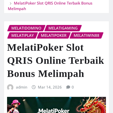
MelatiPoker Slot QRIS Online Terbaik Bonus
Melimpah
MELATIDOMINO
MELATIGAMING
MELATIPLAY
MELATIPOKER
MELATIWIN88
MelatiPoker Slot
QRIS Online Terbaik
Bonus Melimpah
admin
Mar 14, 2026
0