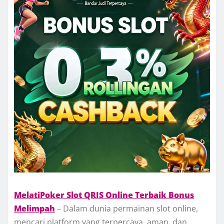
MelatiPoker Slot QRIS Online Terbaik Bonus
Melimpah
– Dalam dunia permainan slot online,
mencari platform yang terpercaya, aman, dan