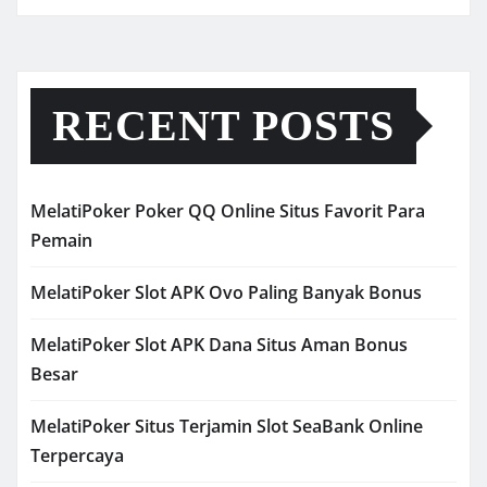
RECENT POSTS
MelatiPoker Poker QQ Online Situs Favorit Para
Pemain
MelatiPoker Slot APK Ovo Paling Banyak Bonus
MelatiPoker Slot APK Dana Situs Aman Bonus
Besar
MelatiPoker Situs Terjamin Slot SeaBank Online
Terpercaya