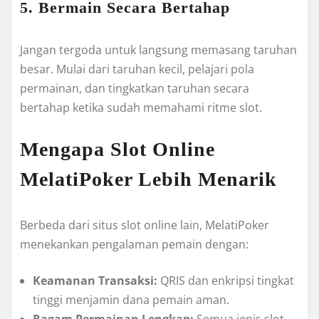
5. Bermain Secara Bertahap
Jangan tergoda untuk langsung memasang taruhan
besar. Mulai dari taruhan kecil, pelajari pola
permainan, dan tingkatkan taruhan secara
bertahap ketika sudah memahami ritme slot.
Mengapa Slot Online
MelatiPoker Lebih Menarik
Berbeda dari situs slot online lain, MelatiPoker
menekankan pengalaman pemain dengan:
Keamanan Transaksi:
QRIS dan enkripsi tingkat
tinggi menjamin dana pemain aman.