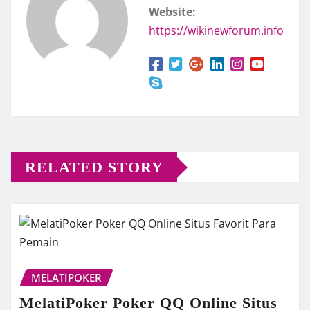
Website:
https://wikinewforum.info
RELATED STORY
MELATIPOKER
MelatiPoker Poker QQ Online Situs