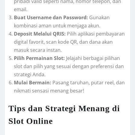
pribadi valid seperti nama, nomor telepon, dan
email.
Buat Username dan Password:
Gunakan
kombinasi aman untuk menjaga akun.
Deposit Melalui QRIS:
Pilih aplikasi pembayaran
digital favorit, scan kode QR, dan dana akan
masuk secara instan.
Pilih Permainan Slot:
Jelajahi berbagai pilihan
slot dan pilih yang sesuai dengan preferensi dan
strategi Anda.
Mulai Bermain:
Pasang taruhan, putar reel, dan
nikmati sensasi menang besar!
Tips dan Strategi Menang di
Slot Online