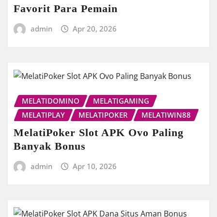
Favorit Para Pemain
admin
Apr 20, 2026
MELATIDOMINO
MELATIGAMING
MELATIPLAY
MELATIPOKER
MELATIWIN88
MelatiPoker Slot APK Ovo Paling
Banyak Bonus
admin
Apr 10, 2026