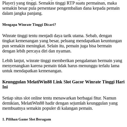
Player) yang tinggi. Semakin tinggi RTP suatu permainan, maka
semakin besar pula persentase pengembalian dana kepada pemain
dalam jangka panjang.
Mengapa Winrate Tinggi Dicari?
Winrate tinggi tentu menjadi daya tarik utama. Sebab, dengan
tingkat kemenangan yang besar, peluang mendapatkan keuntungan
pun semakin meningkat. Selain itu, pemain juga bisa bermain
dengan lebih percaya diri dan nyaman.
Lebih lanjut, winrate tinggi memberikan pengalaman bermain yang
menyenangkan karena pemain tidak harus menunggu terlalu lama
untuk mendapatkan kemenangan.
Keunggulan MelatiWin88 Link Slot Gacor Winrate Tinggi Hari
Ini
Setiap situs slot online tentu menawarkan berbagai fitur. Namun
demikian, MelatiWin88 hadir dengan sejumlah keunggulan yang
membuatnya semakin populer di kalangan pemain.
1. Pilihan Game Slot Beragam