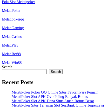
Pola Slot Melatipoker
MelatiPoker
Melatipokerqq
MelatiGaming
MelatiCasino
MelatiPlay
MelatiBet88
MelatiWin88
Search
Search
Recent Posts
MelatiPoker Poker QQ Online Situs Favorit Para Pemain
MelatiPoker Slot APK Ovo Paling Banyak Bonus
MelatiPoker Slot APK Dana Situs Aman Bonus Besar
MelatiPoker Situs Terjamin Slot SeaBank Online Terpercaya