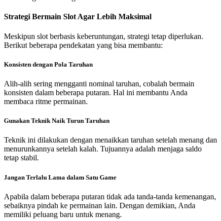
Strategi Bermain Slot Agar Lebih Maksimal
Meskipun slot berbasis keberuntungan, strategi tetap diperlukan.
Berikut beberapa pendekatan yang bisa membantu:
Konsisten dengan Pola Taruhan
Alih-alih sering mengganti nominal taruhan, cobalah bermain
konsisten dalam beberapa putaran. Hal ini membantu Anda
membaca ritme permainan.
Gunakan Teknik Naik Turun Taruhan
Teknik ini dilakukan dengan menaikkan taruhan setelah menang dan
menurunkannya setelah kalah. Tujuannya adalah menjaga saldo
tetap stabil.
Jangan Terlalu Lama dalam Satu Game
Apabila dalam beberapa putaran tidak ada tanda-tanda kemenangan,
sebaiknya pindah ke permainan lain. Dengan demikian, Anda
memiliki peluang baru untuk menang.