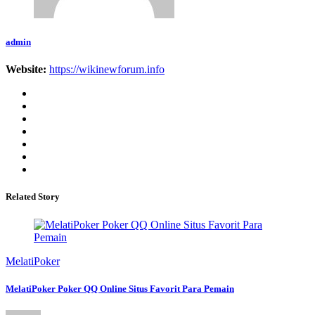
admin
Website:
https://wikinewforum.info
Related Story
MelatiPoker
MelatiPoker Poker QQ Online Situs Favorit Para Pemain