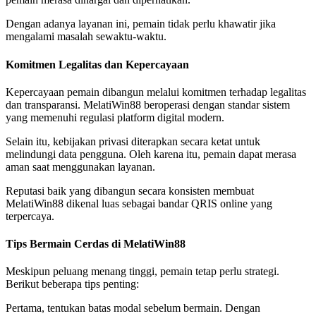
Dengan adanya layanan ini, pemain tidak perlu khawatir jika
mengalami masalah sewaktu-waktu.
Komitmen Legalitas dan Kepercayaan
Kepercayaan pemain dibangun melalui komitmen terhadap legalitas
dan transparansi. MelatiWin88 beroperasi dengan standar sistem
yang memenuhi regulasi platform digital modern.
Selain itu, kebijakan privasi diterapkan secara ketat untuk
melindungi data pengguna. Oleh karena itu, pemain dapat merasa
aman saat menggunakan layanan.
Reputasi baik yang dibangun secara konsisten membuat
MelatiWin88 dikenal luas sebagai bandar QRIS online yang
terpercaya.
Tips Bermain Cerdas di MelatiWin88
Meskipun peluang menang tinggi, pemain tetap perlu strategi.
Berikut beberapa tips penting:
Pertama, tentukan batas modal sebelum bermain. Dengan