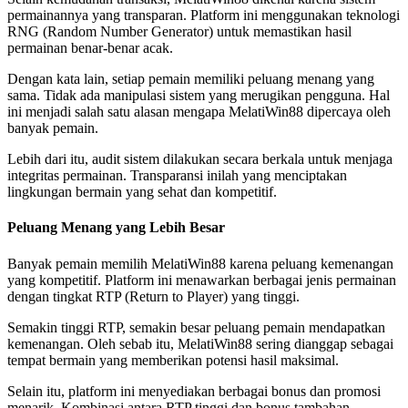
permainannya yang transparan. Platform ini menggunakan teknologi
RNG (Random Number Generator) untuk memastikan hasil
permainan benar-benar acak.
Dengan kata lain, setiap pemain memiliki peluang menang yang
sama. Tidak ada manipulasi sistem yang merugikan pengguna. Hal
ini menjadi salah satu alasan mengapa MelatiWin88 dipercaya oleh
banyak pemain.
Lebih dari itu, audit sistem dilakukan secara berkala untuk menjaga
integritas permainan. Transparansi inilah yang menciptakan
lingkungan bermain yang sehat dan kompetitif.
Peluang Menang yang Lebih Besar
Banyak pemain memilih MelatiWin88 karena peluang kemenangan
yang kompetitif. Platform ini menawarkan berbagai jenis permainan
dengan tingkat RTP (Return to Player) yang tinggi.
Semakin tinggi RTP, semakin besar peluang pemain mendapatkan
kemenangan. Oleh sebab itu, MelatiWin88 sering dianggap sebagai
tempat bermain yang memberikan potensi hasil maksimal.
Selain itu, platform ini menyediakan berbagai bonus dan promosi
menarik. Kombinasi antara RTP tinggi dan bonus tambahan