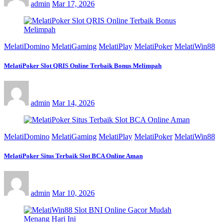
admin
Mar 17, 2026
MelatiDomino
MelatiGaming
MelatiPlay
MelatiPoker
MelatiWin88
MelatiPoker Slot QRIS Online Terbaik Bonus Melimpah
admin
Mar 14, 2026
MelatiDomino
MelatiGaming
MelatiPlay
MelatiPoker
MelatiWin88
MelatiPoker Situs Terbaik Slot BCA Online Aman
admin
Mar 10, 2026