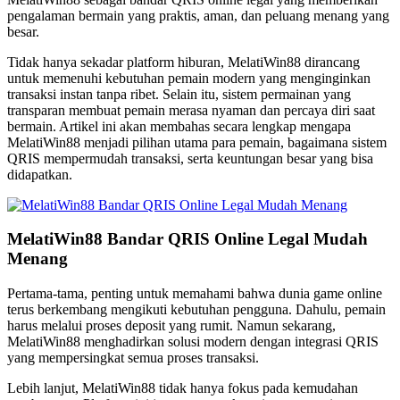
pengalaman bermain yang praktis, aman, dan peluang menang yang
besar.
Tidak hanya sekadar platform hiburan, MelatiWin88 dirancang
untuk memenuhi kebutuhan pemain modern yang menginginkan
transaksi instan tanpa ribet. Selain itu, sistem permainan yang
transparan membuat pemain merasa nyaman dan percaya diri saat
bermain. Artikel ini akan membahas secara lengkap mengapa
MelatiWin88 menjadi pilihan utama para pemain, bagaimana sistem
QRIS mempermudah transaksi, serta keuntungan besar yang bisa
didapatkan.
MelatiWin88 Bandar QRIS Online Legal Mudah
Menang
Pertama-tama, penting untuk memahami bahwa dunia game online
terus berkembang mengikuti kebutuhan pengguna. Dahulu, pemain
harus melalui proses deposit yang rumit. Namun sekarang,
MelatiWin88 menghadirkan solusi modern dengan integrasi QRIS
yang mempersingkat semua proses transaksi.
Lebih lanjut, MelatiWin88 tidak hanya fokus pada kemudahan