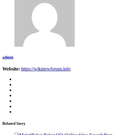
admin
Website:
https://wikinewforum.info
Related Story