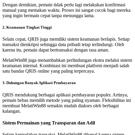
Dengan demikian, pemain tidak perlu lagi melakukan konfirmasi
manual yang memakan waktu. Proses ini sangat cocok bagi mereka
yang ingin bermain cepat tanpa menunggu lama.
2. Keamanan Tingkat Tinggi
Selain cepat, QRIS juga memiliki sistem keamanan berlapis. Setiap
transaksi dienkripsi sehingga data pribadi tetap terlindungi. Oleh
karena itu, pemain dapat bertransaksi dengan rasa aman.
MelatiWin88 juga menambahkan perlindungan ekstra melalui sistem
keamanan internal. Kombinasi ini membuat platform menjadi salah
satu bandar QRIS online yang paling terpercaya.
3. Dukungan Banyak Aplikasi Pembayaran
QRIS mendukung berbagai aplikasi pembayaran populer. Artinya,
pemain bebas memilih metode yang paling nyaman. Fleksibilitas ini
membuat MelatiWin88 semakin mudah diakses oleh berbagai
kalangan.
Sistem Permainan yang Transparan dan Adil
Selain kemudahan transaksi, MelatiWin88 dikenal karena sistem