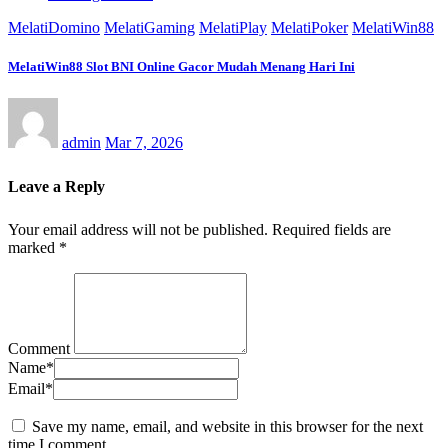
MelatiDomino
MelatiGaming
MelatiPlay
MelatiPoker
MelatiWin88
MelatiWin88 Slot BNI Online Gacor Mudah Menang Hari Ini
admin
Mar 7, 2026
Leave a Reply
Your email address will not be published.
Required fields are
marked
*
Comment
Name
*
Email
*
Save my name, email, and website in this browser for the next
time I comment.