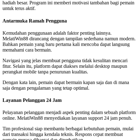
hadiah besar. Program ini memberi motivasi tambahan bagi pemain
untuk terus aktif.
Antarmuka Ramah Pengguna
Kemudahan penggunaan adalah faktor penting lainnya.
MelatiWin88 dirancang dengan tampilan sederhana namun modern.
Bahkan pemain yang baru pertama kali mencoba dapat langsung
memahami cara bermain.
Navigasi yang jelas membuat pengguna tidak kesulitan mencari
fitur. Selain itu, platform dapat diakses melalui desktop maupun
perangkat mobile tanpa penurunan kualitas.
Dengan kata lain, pemain dapat bermain kapan saja dan di mana
saja dengan pengalaman yang tetap optimal.
Layanan Pelanggan 24 Jam
Pelayanan pelanggan menjadi aspek penting dalam sebuah platform
online. MelatiWin88 menyediakan layanan support 24 jam penuh.
Tim profesional siap membantu berbagai kebutuhan pemain, mulai
dari transaksi hingga kendala teknis. Respons cepat membuat
pemain merasa dihargai dan diperhatikan.