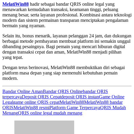
MelatiWin88
hadir sebagai bandar QRIS online legal yang
menawarkan kemudahan transaksi, keamanan tinggi, peluang
menang besar, serta layanan profesional. Kombinasi antara teknologi
modern dan sistem permainan transparan menciptakan pengalaman
bermain yang nyaman.
Selain itu, bonus menarik, layanan pelanggan 24 jam, dan dukungan
berbagai metode pembayaran membuat platform ini semakin unggul
dibanding pesaingnya. Bagi pemain yang mencari hiburan digital
dengan transaksi cepat dan aman, MelatiWin88 menjadi pilihan
yang tepat.
Dengan terus berinovasi, MelatiWin88 membuktikan diri sebagai
platform masa depan yang siap memenuhi kebutuhan pemain
modern.
Bandar Online Aman
Bandar QRIS Online
bandar QRIS
terpercaya
Deposit QRIS Cepat
deposit QRIS instan
Game Online
Legal
game online QRIS cepat
MelatiWin88
MelatiWin88 bandar
QRIS
MelatiWin88 resmi
Platform Game Terpercaya
QRIS Mudah
Menang
QRIS online legal mudah menang