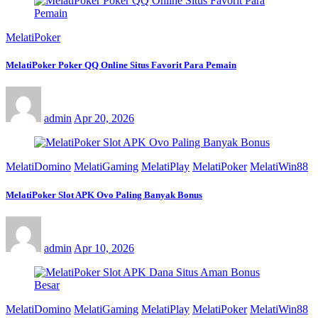
MelatiPoker
MelatiPoker Poker QQ Online Situs Favorit Para Pemain
admin
Apr 20, 2026
MelatiDomino
MelatiGaming
MelatiPlay
MelatiPoker
MelatiWin88
MelatiPoker Slot APK Ovo Paling Banyak Bonus
admin
Apr 10, 2026
MelatiDomino
MelatiGaming
MelatiPlay
MelatiPoker
MelatiWin88